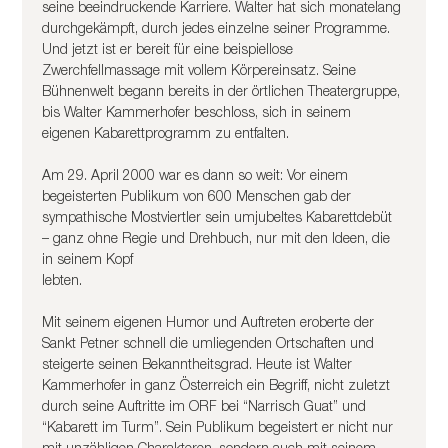
seine beeindruckende Karriere. Walter hat sich monatelang 
durchgekämpft, durch jedes einzelne seiner Programme. 
Und jetzt ist er bereit für eine beispiellose 
Zwerchfellmassage mit vollem Körpereinsatz. Seine 
Bühnenwelt begann bereits in der örtlichen Theatergruppe, 
bis Walter Kammerhofer beschloss, sich in seinem 
eigenen Kabarettprogramm zu entfalten.
Am 29. April 2000 war es dann so weit: Vor einem 
begeisterten Publikum von 600 Menschen gab der 
sympathische Mostviertler sein umjubeltes Kabarettdebüt 
– ganz ohne Regie und Drehbuch, nur mit den Ideen, die 
in seinem Kopf
lebten.
Mit seinem eigenen Humor und Auftreten eroberte der 
Sankt Petner schnell die umliegenden Ortschaften und 
steigerte seinen Bekanntheitsgrad. Heute ist Walter 
Kammerhofer in ganz Österreich ein Begriff, nicht zuletzt 
durch seine Auftritte im ORF bei “Narrisch Guat” und 
“Kabarett im Turm”. Sein Publikum begeistert er nicht nur 