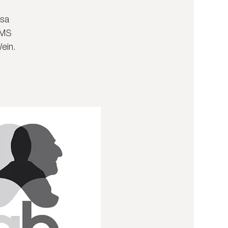
ssa
LMS
ein.