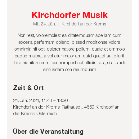
Kirchdorfer Musik
Mi., 24. Jän.
  |  
Kirchdorf an der Krems
Non rest, voloremolest ea ditatemquam ape lam cum
exceria perfernam dolendi pissed moditionse volore
omniminihit opti dolorer natiore pellum, quate et ommolo
eaque maiorat a vel etur maior am quid quatet aut ellorit
hite nienitem cum, con rempost aut officiis rest, si alis adi
simusdam con reiumquam
Zeit & Ort
24. Jän. 2024, 11:40 – 13:30
Kirchdorf an der Krems, Rathauspl., 4560 Kirchdorf an
der Krems, Österreich
Über die Veranstaltung