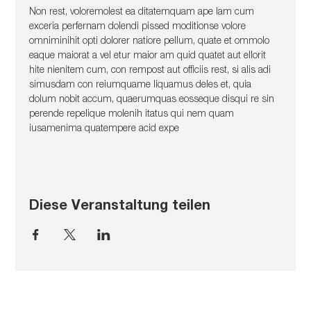
Non rest, voloremolest ea ditatemquam ape lam cum 
exceria perfernam dolendi pissed moditionse volore 
omniminihit opti dolorer natiore pellum, quate et ommolo 
eaque maiorat a vel etur maior am quid quatet aut ellorit 
hite nienitem cum, con rempost aut officiis rest, si alis adi 
simusdam con reiumquame liquamus deles et, quia 
dolum nobit accum, quaerumquas eosseque disqui re sin 
perende repelique molenih itatus qui nem quam 
iusamenima quatempere acid expe
Diese Veranstaltung teilen