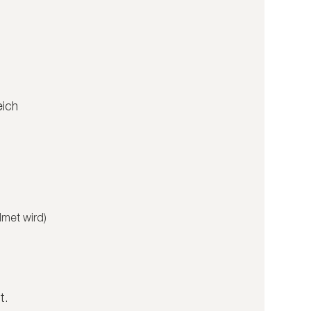
eich
dmet wird)
t.