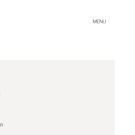
MENU
a
in