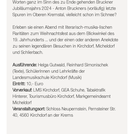
Worten ganz im Sinn des zu Ende gehenden Bruckner 
Jubiläumsjahrs 2024 - Anton Bruckners (vorläufig) letzte 
Spuren im Oberen Kremstal, vielleicht schon im Schnee?
Erleben sie einen Abend mit literarisch-musika-lischen 
Raritäten zum Weihnachtsfest aus dem Blickwinkel des 
19. Jahrhunderts ... und der einen oder anderen Anekdote 
zu seinen legendären Besuchen in Kirchdorf, Micheldorf 
und Schlierbach.
Ausführende:
 Helga Gutwald, Reinhard Simonischek 
(Texte), SchülerInnen und Lehrkräfte der 
Landesmusikschule Kirchdorf (Musik)
Eintritt:
 10,- Euro
Vorverkauf:
 LMS Kirchdorf, GEA Schuhe, Tabaktrafik 
Hinterer, Tourismusbüro Kirchdorf, Markgemeindeamt 
Micheldorf
Veranstaltungsort:
 Schloss Neupernstein, Pernsteiner Str. 
40, 4560 Kirchdorf an der Krems