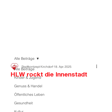
Alle Beiträge
Stadtkontzept Kirchdorf
18. Apr. 2025
Alle Beiträge
HLW rockt die Innenstadt
Kinder & Jugend
Genuss & Handel
Öffentliches Leben
Gesundheit
Kultur